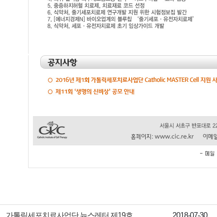
제목
작성일
가톨릭세포치료사업단 뉴스레터 제19호
2018-07-30