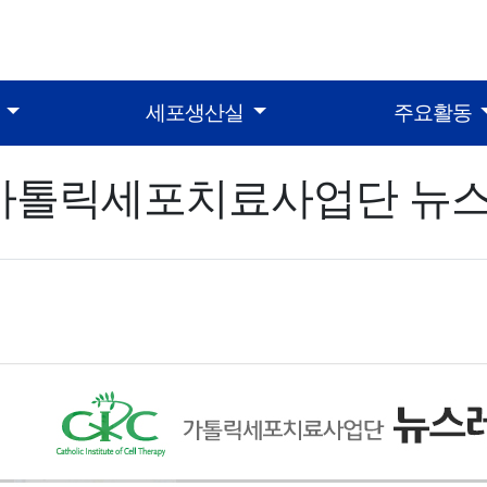
터
세포생산실
주요활동
가톨릭세포치료사업단 뉴스